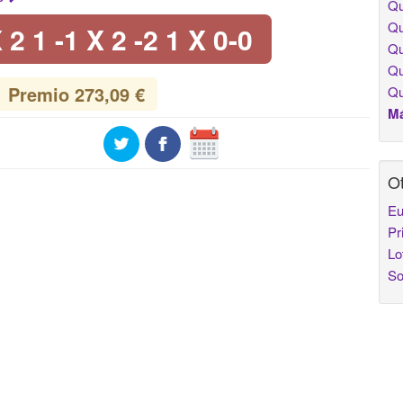
Qu
Qu
 2 1 -1 X 2 -2 1 X 0-0
Qu
Qu
Premio 273,09 €
Qu
Má
Ot
Eu
Pr
Lo
So