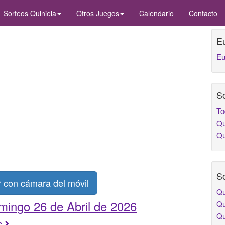
Sorteos Quiniela
Otros Juegos
Calendario
Contacto
E
Eu
So
To
Qu
Qu
So
con cámara del móvil
Qu
ingo 26 de Abril de 2026
Qu
Qu
le