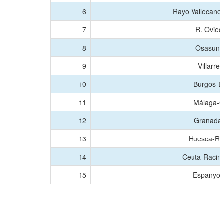
6
Rayo Vallecan
7
R. Ovie
8
Osasuna
9
Villarr
10
Burgos-
11
Málaga-
12
Granada
13
Huesca-R
14
Ceuta-Raci
15
Espanyo