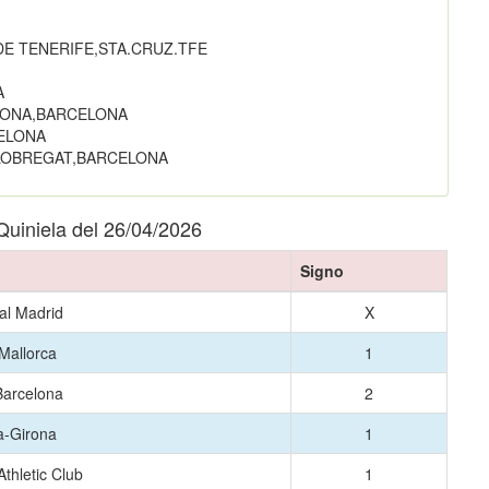
 DE TENERIFE,STA.CRUZ.TFE
A
LONA,BARCELONA
ELONA
LLOBREGAT,BARCELONA
 Quiniela del 26/04/2026
Signo
al Madrid
X
Mallorca
1
Barcelona
2
a-Girona
1
Athletic Club
1