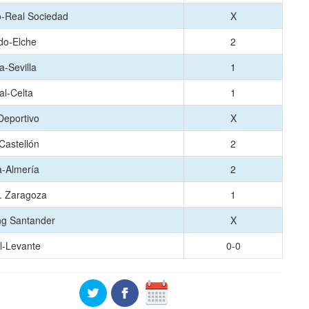
o-Real Sociedad
X
do-Elche
2
-Sevilla
1
eal-Celta
1
Deportivo
X
Castellón
2
-Almería
2
. Zaragoza
1
ng Santander
X
l-Levante
0-0