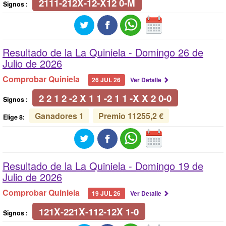
2111-212X-12-X12 0-M
Signos :
Resultado de la La Quiniela -
Domingo 26 de
Julio de 2026
Comprobar Quiniela
26 JUL 26
Ver Detalle
2 2 1 2 -2 X 1 1 -2 1 1 -X X 2 0-0
Signos :
Ganadores 1
Premio 11255,2 €
Elige 8:
Resultado de la La Quiniela -
Domingo 19 de
Julio de 2026
Comprobar Quiniela
19 JUL 26
Ver Detalle
121X-221X-112-12X 1-0
Signos :