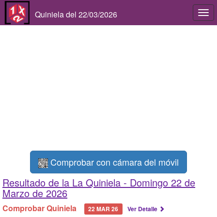
Quiniela del 22/03/2026
Togg
navi
Comprobar con cámara del móvil
Resultado de la La Quiniela -
Domingo 22 de
Marzo de 2026
Comprobar Quiniela
22 MAR 26
Ver Detalle