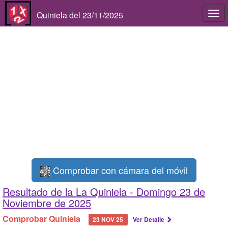
Quiniela del 23/11/2025
Togg
navi
Comprobar con cámara del móvil
Resultado de la La Quiniela -
Domingo 23 de
Noviembre de 2025
Comprobar Quiniela
23 NOV 25
Ver Detalle