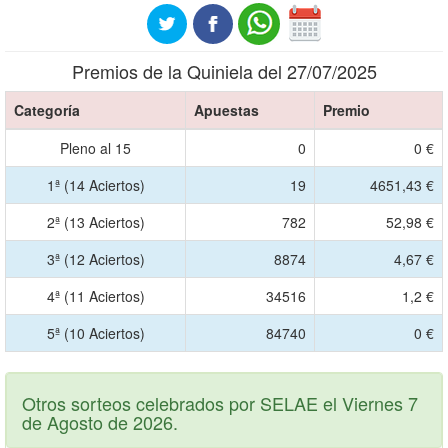
Premios de la Quiniela del 27/07/2025
Categoría
Apuestas
Premio
Pleno al 15
0
0 €
1ª (14 Aciertos)
19
4651,43 €
2ª (13 Aciertos)
782
52,98 €
3ª (12 Aciertos)
8874
4,67 €
4ª (11 Aciertos)
34516
1,2 €
5ª (10 Aciertos)
84740
0 €
Otros sorteos celebrados por SELAE el Viernes 7
de Agosto de 2026.