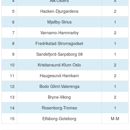
4
Aik-Osters
X
5
Hacken-Djurgardens
2
6
Mjallby-Sirius
1
7
Varnamo-Hammarby
2
8
Fredrikstad-Stromsgodset
1
9
Sandefjord-Sarpsborg 08
1
10
Kristiansund-Kfum Oslo
2
11
Haugesund-Hamkam
2
12
Bodo Glimt-Valerenga
1
13
Bryne-Viking
2
14
Rosenborg-Tromso
1
15
Elfsborg-Goteborg
M-M