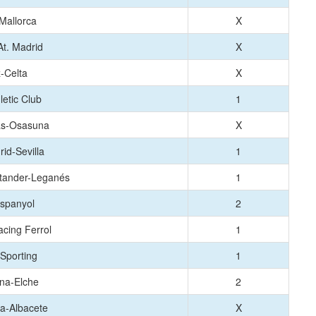
Mallorca
X
At. Madrid
X
-Celta
X
letic Club
1
as-Osasuna
X
id-Sevilla
1
tander-Leganés
1
Espanyol
2
cing Ferrol
1
Sporting
1
na-Elche
2
a-Albacete
X