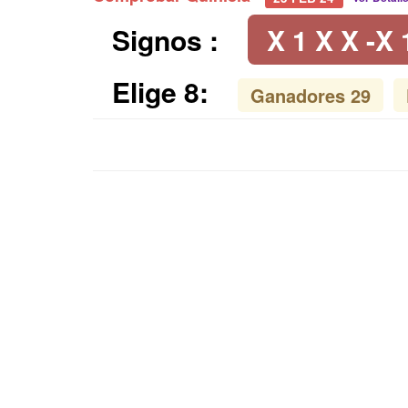
Signos :
X 1 X X -X 
Elige 8:
Ganadores 29