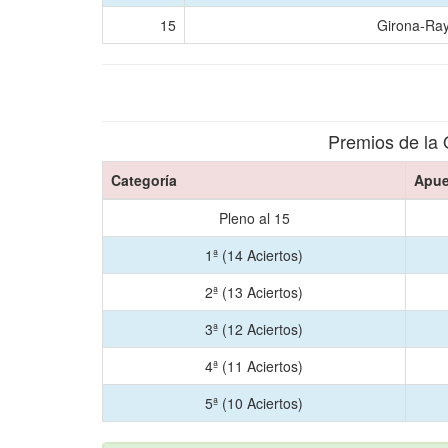
15
Girona-Ray
Premios de la 
Categoría
Apue
Pleno al 15
1ª (14 Aciertos)
2ª (13 Aciertos)
3ª (12 Aciertos)
4ª (11 Aciertos)
5ª (10 Aciertos)