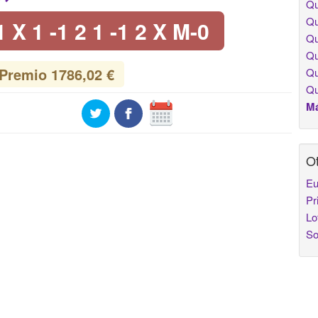
Qu
Qu
1 X 1 -1 2 1 -1 2 X M-0
Qu
Qu
Premio 1786,02 €
Qu
Qu
Má
Ot
Eu
Pr
Lo
So