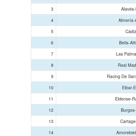
3
Alavés-
4
Almería-
5
Cádiz
6
Betis-Ath
7
Las Palm
8
Real Madr
9
Racing De San
10
Eibar-
11
Eldense-Ra
12
Burgos-
13
Cartage
14
Amorebiet