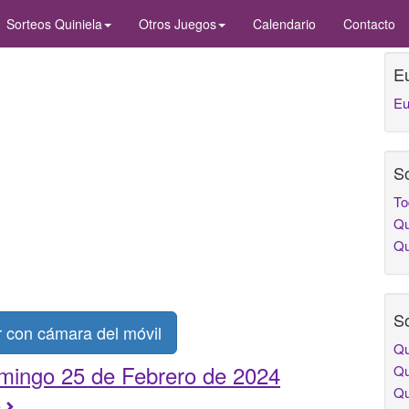
Sorteos Quiniela
Otros Juegos
Calendario
Contacto
E
Eu
So
To
Qu
Qu
So
con cámara del móvil
Qu
mingo 25 de Febrero de 2024
Qu
Qu
e