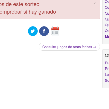
Qu
×
os de este sorteo
Qu
comprobar si hay ganado
Qu
Qu
Qu
Qu
Má
Consulte juegos de otras fechas →
Ot
Eu
Pr
Lo
So