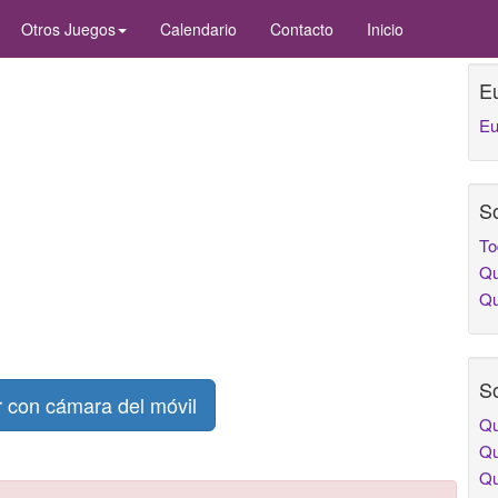
Otros Juegos
Calendario
Contacto
Inicio
E
Eu
So
To
Qu
Qu
So
con cámara del móvil
Qu
Qu
Qu